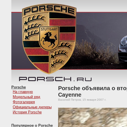
Porsche
Porsche объявила о вт
На главную
Cayenne
Модельный ряд
Василий Петров, 15 января 2007 г.
Фотогалерея
Официальные дилеры
История Porsche
Популярное о Porsche