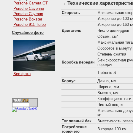
→ Технические характеристи
Porsche Carrera GT
Porsche Cayenne
Скорость
Максимальная скор
Porsche Cayman
Ускорение до 100 км
Porsche Boxster
Porsche 911 Turbo
Ускорение до 160 км
Двигатель
Число цилиндров
Случайное фото
Объем, см³
Максимальная тяга,
Оборотов в минуту
Степень сжатия
5-ти скоростная ру
Коробка передач
передач
Tiptronic S
Все фото
Корпус
Длина, мм
Ширина, мм
Высота, мм
Коэффициент тяги
Чистый вес, кг
Максимально допус
кг
Топливный бак
Вместимость резер
Потребление
В городе 100 км
горючего