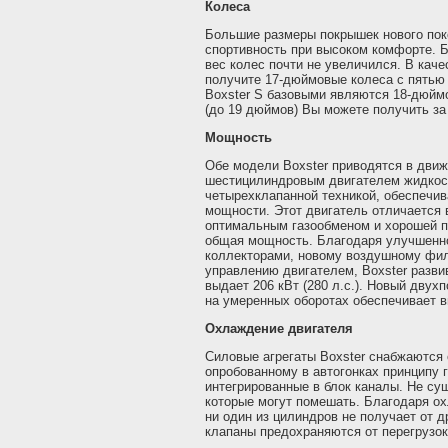
Колеса
Большие размеры покрышек нового по
спортивность при высоком комфорте. Б
вес колес почти не увеличился. В каче
получите 17-дюймовые колеса с пятью
Boxster S базовыми являются 18-дюйм
(до 19 дюймов) Вы можете получить за
Мощность
Обе модели Boxster приводятся в дви
шестицилиндровым двигателем жидкос
четырехклапанной техникой, обеспеч
мощности. Этот двигатель отличается 
оптимальным газообменом и хорошей 
общая мощность. Благодаря улучшенн
коллекторами, новому воздушному фил
управлению двигателем, Boxster развива
выдает 206 кВт (280 л.с.). Новый двух
на умеренных оборотах обеспечивает 
Охлаждение двигателя
Силовые агрегаты Boxster снабжаютс
опробованному в автогонках принципу г
интегрированные в блок каналы. Не сущ
которые могут помешать. Благодаря о
ни один из цилиндров не получает от д
клапаны предохраняются от перегрузок