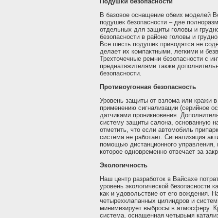
Подушки безопасности
В базовое оснащение обеих моделей Bo
подушек безопасности – две полнораз
отдельных для защиты головы и грудно
безопасности в районе головы и грудно
Все шесть подушек приводятся не сод
делает их компактными, легкими и бе
Трехточечные ремни безопасности с и
преднатяжителями также дополнитель
безопасности.
Противоугонная безопасность
Уровень защиты от взлома или кражи в
применению сигнализации (серийное о
датчиками проникновения. Дополнитель
систему защиты салона, основанную н
отметить, что если автомобиль припарк
система не работает. Сигнализация акт
помощью дистанционного управления, в
которое одновременно отвечает за зак
Экологичность
Наш центр разработок в Вайсахе потра
уровень экологической безопасности к
как и удовольствие от его вождения. Н
четырехклапанных цилиндров и систем
минимизирует выбросы в атмосферу. К
система, оснащенная четырьмя катали