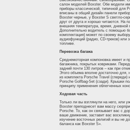
салон моделей Boxster. Обе модели и
приборы классической, типичной для 
вписаны в общий дизайн панели прибо
Boxster черные, у Boxster S светло-се
друг от друга и хорошо читаются. На 
внешняя температура, время, дневной п
Дополнительно водитель с помощью бо
комплектация) может по своему выбору
аудиофункций (радио, CD-треков) или 
топливе.
Перевозка багажа
Среднемоторная компоновка имеет и п
багажника, покрытых ковриками. Перед
задний почти 130 литров – как при отки
Этого объема вполне достаточно для,
из комплекта Porsche Travel (спереди)
Porsche Golfbag-Set (сзади). Крышки 
принципу применения облегченных конс
Ходовая часть
Только ли вы взглянули на него, или у
Boxster преподнесет вам массу сюрпри
Porsche. То, как он связывает вас с дор
ваше движение, заставит вас воскликн
изучение восточных религий и вы не до
баланса как Boxster S».