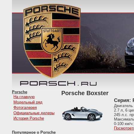
Porsche
Porsche Boxster
На главную
Серия: 
Модельный ряд
Двигатель
Фотогалерея
2.7 л, 6 ц
Официальные дилеры
245 л.с. п
История Porsche
Максимальн
0-100 км/ч:
Посмотрет
Популярное о Porsche