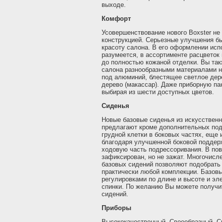
выходе.
Комфорт
Усовершенствование нового Boxster не 
конструкцией. Серьезные улучшения бы
красоту салона. В его оформлении исп
разумеется, в ассортименте расцветок
до полностью кожаной отделки. Вы та
салона разнообразными материалами на
под алюминий, блестящее светлое дер
дерево (макассар). Даже приборную па
выбирая из шести доступных цветов.
Сиденья
Новые базовые сиденья из искусственн
предлагают кроме дополнительных под
грудной клетки в боковых частях, еще
благодаря улучшенной боковой поддер
ходовую часть подрессоривания. В пов
зафиксирован, но не зажат. Многочисл
базовых сидений позволяют подобрать
практически любой комплекции. Базов
регулировками по длине и высоте и э
спинки. По желанию Вы можете получи
сидений.
Приборы
Высококачественный. Своеобразный. С