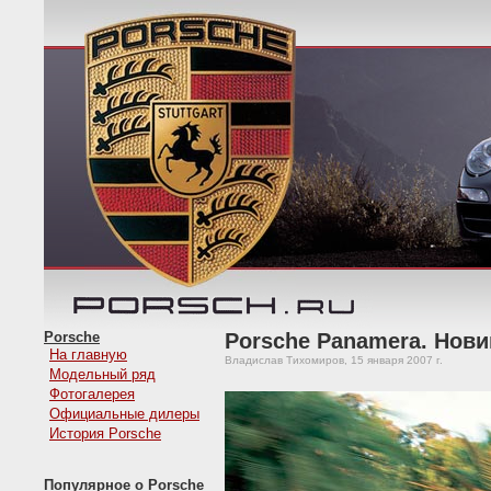
Porsche
Porsche Panamera. Новин
На главную
Владислав Тихомиров, 15 января 2007 г.
Модельный ряд
Фотогалерея
Официальные дилеры
История Porsche
Популярное о Porsche