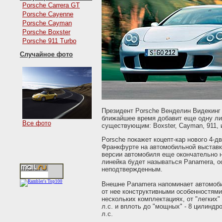
Porsche Carrera GT
Porsche Cayenne
Porsche Cayman
Porsche Boxster
Porsche 911 Turbo
Случайное фото
Президент Porsche Венделин Видекинг 
ближайшее время добавит еще одну ли
Все фото
существующим: Boxster, Cayman, 911, 
Porsche покажет коцепт-кар нового 4-д
Франкфурте на автомобильной выставк
версии автомобиля еще окончательно н
линейка будет называться Panamera, о
неподтвержденным.
Внешне Panamera напоминает автомобил
от нее конструктивными особенностями
нескольких комплектациях, от "легких"
л.с. и вплоть до "мощных" - 8 цилиндр
л.с.