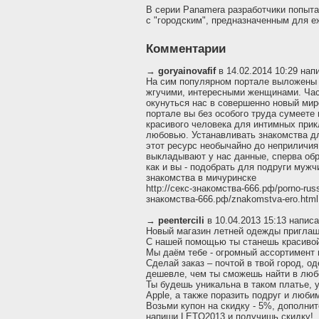
В серии Panamera разработчики попыт
с "городским", предназначенным для е
Комментарии
→
goryainovafif
в 14.02.2014 10:29 нап
На сим популярном портале выложены 
жгучими, интересными женщинами. Час
окунуться нас в совершенно новый мир
портале вы без особого труда сумеете
красивого человека для интимных прик
любовью. Устанавливать знакомства дл
этот ресурс необычайно до неприличия
выкладывают у нас данные, сперва обр
как и вы - подобрать для подруги мужч
знакомства в мичуринске
http://секс-знакомства-666.рф/porno-russk
знакомства-666.рф/znakomstva-ero.html
→
peentercili
в 10.04.2013 15:13 написа
Новый магазин летней одежды приглаш
С нашей помощью ты станешь красиво
Мы даём тебе - огромный ассортимент п
Сделай заказ – почтой в твой город, о
дешевле, чем ты сможешь найти в люб
Ты будешь уникальна в таком платье, у
Apple, а также поразить подруг и люби
Возьми купон на скидку - 5%, дополнит
напиши LETO2013 и получишь скидку!