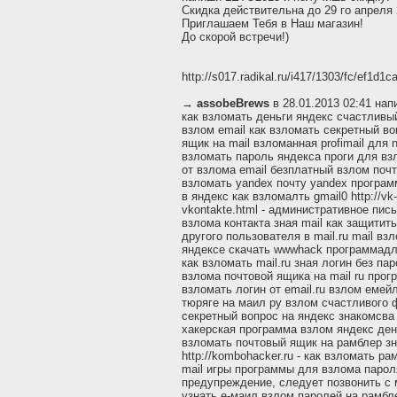
Cкидка действительна до 29 го апреля 
Приглашаем Тебя в Наш магазин!
До скорой встречи!)
http://s017.radikal.ru/i417/1303/fc/ef1d1c
→
assobeBrews
в 28.01.2013 02:41 нап
как взломать деньги яндекс счастливы
взлом email как взломать секретный во
ящик на mail взломанная profimail для
взломать пароль яндекса проги для вз
от взлома email безплатный взлом почт
взломать yandex почту yandex програм
в яндекс как взломалть gmail0 http://vk-
vkontakte.html - административное пис
взлома контакта зная mail как защитить
другого пользователя в mail.ru mail в
яндексе скачать wwwhack программадля
как взломать mail.ru зная логин без па
взлома почтовой ящика на mail ru прог
взломать логин от email.ru взлом емейл
тюряге на маил ру взлом счастливого ф
секретный вопрос на яндекс знакомсва 
хакерская программа взлом яндекс ден
взломать почтовый ящик на рамблер зна
http://kombohacker.ru - как взломать р
mail игры программы для взлома пароля 
предупреждение, следует позвонить с 
узнать е-маил взлом паролей на рамбл