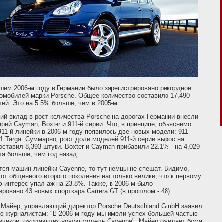
ем 2006-м году в Германии было зарегистрировано рекордное
омобилей марки Porsche. Общее количество составило 17,490
ей. Это на 5.5% больше, чем в 2005-м.
й вклад в рост количества Porsche на дорогах Германии внесли
рий Cayman, Boxter и 911-й серии. Что, в принципе, объяснимо.
911-й линейки в 2006-м году появилось две новых модели: 911
11 Targa. Суммарно, рост доли моделей 911-й серии вырос на
оставил 8,393 штуки. Boxter и Cayman прибавили 22.1% - на 4,029
я больше, чем год назад.
тся машин линейки Cayenne, то тут немцы не спешат. Видимо,
от общенного второго поколения настолько велики, что к первому
 интерес упал аж на 23.8%. Также, в 2006-м было
ировано 43 новых спорткара Carrera GT (в прошлом - 48).
 Майер, управляющий директор Porsche Deutschland GmbH заявил
ю журналистам: "В 2006-м году мы имели успех большей частью
казчиков, ожидающих новую модель Cayenne". Майер ожидает бума