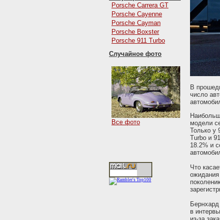
Porsche Carrera GT
Porsche Cayenne
Porsche Cayman
Porsche Boxster
Porsche 911 Turbo
Случайное фото
В прошедш
число авт
автомобил
Наибольши
Все фото
модели се
Только у 
Turbo и 9
18.2% и с
автомобил
Что касае
ожидания 
поколению
зарегистр
Бернхард
в интервь
из-за за