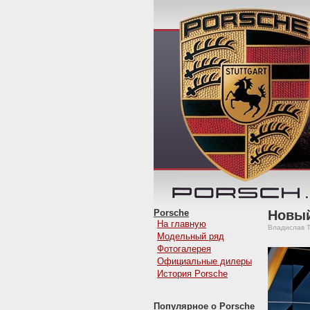
Porsche
Новый
На главную
Владислав Т
Модельный ряд
Фотогалерея
Официальные дилеры
История Porsche
Популярное о Porsche