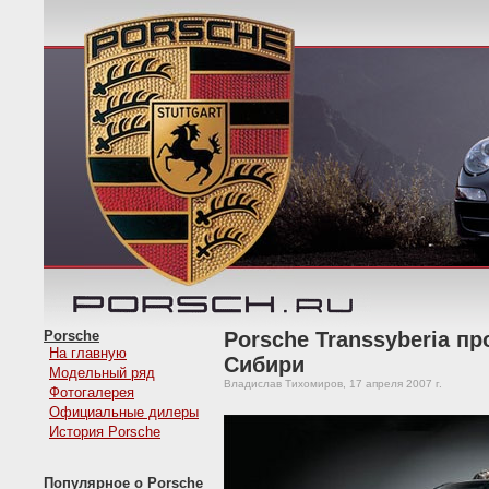
Porsche
Porsche Transsyberia п
На главную
Сибири
Модельный ряд
Владислав Тихомиров, 17 апреля 2007 г.
Фотогалерея
Официальные дилеры
История Porsche
Популярное о Porsche