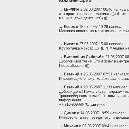
Комментарии
→
М@ФИЯ
в 02.08.2007 08:48 написал:
это просто зверская машина (((я б тоже
машина ,тока денег нет)=)))
→
Fedos
в 13.07.2007 19:26 написал:
Машинка ничего, но меня джипы не при
→
Никит
в 27.05.2007 15:00 написал:
Круто-тачка монстр СУПЕР! МАшина на 
→
Виталий из Сибири!
в 27.05.2007 08
Дорогой мой тезка! Это я живу в центре
Новосибирске!))))
→
Евгений
в 23.05.2007 07:51 написал:
Информацию о покупке а\м нашли, спас
→
Евгений
в 20.05.2007 11:33 написал:
Добрый день! Пожалуйста, подскажите,
Транссибирском ралли? Готовы купить
информации.
+7-910-939-60-70, Евгений.
→
Димок
в 14.05.2007 19:59 написал:
Интересно, а кто поведёт эту чудо-ма
→
Михаил
в 08.05.2007 09:41 написал: