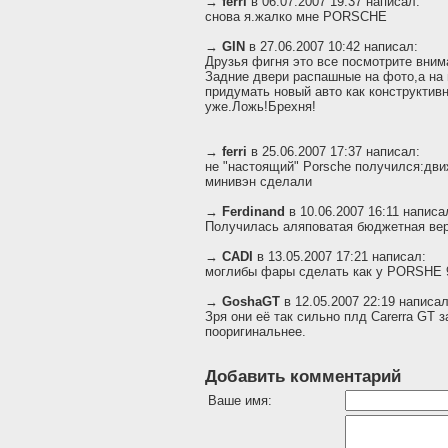
→
ferri
в 06.07.2007 19:37 написал:
снова я.жалко мне PORSCHE
→
GIN
в 27.06.2007 10:42 написал:
Друзья фигня это все посмотрите вним
Задние двери распашные на фото,а на 
придумать новый авто как конструктив
уже.Ложь!Брехня!
→
ferri
в 25.06.2007 17:37 написал:
не "настоящий" Porsche получился:дви
минивэн сделали
→
Ferdinand
в 10.06.2007 16:11 написа
Получилась аляповатая бюджетная верс
→
CADI
в 13.05.2007 17:21 написал:
моглибы фары сделать как у PORSHE 9
→
GoshaGT
в 12.05.2007 22:19 написал
Зря они её так сильно плд Carerra GT 
пооригинальнее.
Добавить комментарий
Ваше имя: