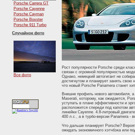
Porsche Carrera GT
Porsche Cayenne
Porsche Cayman
Porsche Boxster
Porsche 911 Turbo
Случайное фото
Рост популярности Porsche среди клас
связан с огромной популярностью моде
Все фото
Однако, немецкий автогигант не собир
достигнутом и планирует занять свою 
что новый Porsche Panamera станет хи
Внешне профиль нового автомобиля, а
Maserati, которому, как ожидается, Po
уступать в плане эффективности и эрг
расположится спереди под капотом авт
линейки Cayenne. 4.8-литровый двигат
400 л.с., а в турбо-версии Panamera - в
Что дальше планирует Porsche? Вероя
ожидать экономичного хэтчбэка или п