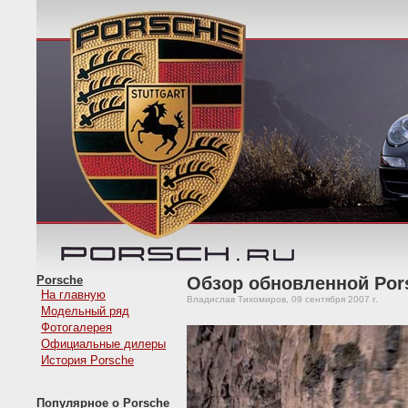
Porsche
Обзор обновленной Pors
На главную
Владислав Тихомиров, 09 сентября 2007 г.
Модельный ряд
Фотогалерея
Официальные дилеры
История Porsche
Популярное о Porsche