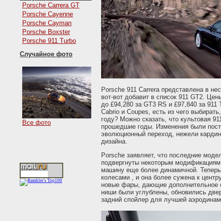
Porsche Carrera GT
Porsche Cayenne
Porsche Cayman
Porsche Boxster
Porsche 911 Turbo
Случайное фото
Porsche 911 Carrera представлена в нес
вот-вот добавит в список 911 GT2. Цен
до £94,280 за GT3 RS и £97,840 за 911 
Cabrio и Coupes, есть из чего выбирать
году? Можно сказать, что культовая 91
Все фото
прошедшие годы. Изменения были пост
эволюционный переход, нежели кардин
дизайна.
Porsche заявляет, что последние модели
подвергнуты некоторым модификациям 
машину еще более динамичной. Теперь
колесами , и она более сужена к центр
новые фары, дающие дополнительное 
ниши были углублены, обновились две
задний спойлер для лучшей аэродинами