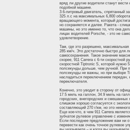
вряд ли другие водители станут вести 
подобной машине.
3.6-литровый двигатель, спрятанный з
325 л.с на максимальных 6,800 оборот
вращающего момента, который достигае
но сохраняется и далее. Ракета - сли
машины, но это именно то, что она дел
лицах водителей Porsche, - это не сам
удовлетворение.
Там, где это разрешено, максимальная
285 км/ч. Это достаточно быстро для 
самосохранения. Такое значение макси
скорее, 911 Carrera с 6-ти скоростной р
скоростной Tiptronic S, которой нужно 5
полсекунды дольше, чем ручной. При 
полсекунды не важны, но при выборе Ti
насладиться переключением передач, 
переключателя.
Конечно, это уводит в сторону от офиц
17.5 миль на галлон, 34.9 миль на галл
городских, внегородских и смешанных п
слишком хорошо согласуется с экологи
составляющий 270 г/км, но это немного
Еще кое-что, в чем 911 Carrera являетс
зубчатое рулевое управление с измен
Если последнее предложение вам ни о 
перевести как очень точное рулевое уп
вы указываете – и когда вы указываете