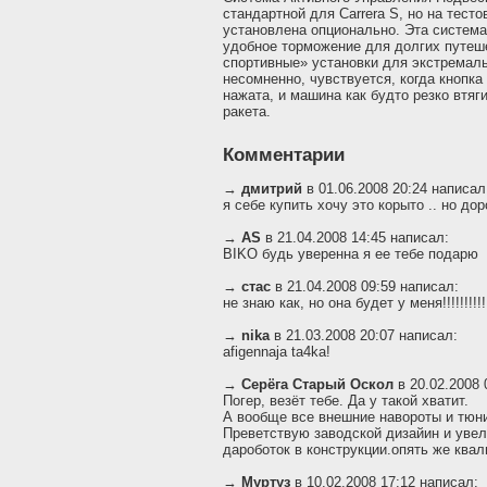
стандартной для Carrera S, но на тест
установлена опционально. Эта система
удобное торможение для долгих путеше
спортивные» установки для экстремаль
несомненно, чувствуется, когда кнопка
нажата, и машина как будто резко втяги
ракета.
Комментарии
→
дмитрий
в 01.06.2008 20:24 написал
я себе купить хочу это корыто .. но дор
→
AS
в 21.04.2008 14:45 написал:
BIKO будь уверенна я ее тебе подарю
→
стас
в 21.04.2008 09:59 написал:
не знаю как, но она будет у меня!!!!!!!!!!!!!!!!
→
nika
в 21.03.2008 20:07 написал:
afigennaja ta4ka!
→
Серёга Старый Оскол
в 20.02.2008 
Погер, везёт тебе. Да у такой хватит.
А вообще все внешние навороты и тюнин
Преветствую заводской дизайин и увел
дароботок в конструкции.опять же ква
→
Муртуз
в 10.02.2008 17:12 написал: