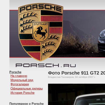
Porsche
Фото Porsche 911 GT2 2
На главную
Владислав Тихомиров, 04 октября 2007 г.
Модельный ряд
Фотогалерея
Официальные дилеры
История Porsche
Популярное о Porsche