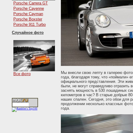
Porsche Carrera GT
Porsche Cayenne
Porsche Cayman
Porsche Boxster
Porsche 911 Turbo
Случайное фото
Мы внесли свою лепту в галерею фот
Все фото
года, благодаря тому, что «поймали» 
официального представления. Эти живы
были, не могут справедливо отразить 
заснять мощность в 530 лошадиных си
километров в час? В старые добрые 80
наших спален. Сегодня, это обои для 
продолжении несколько классных фото
года.