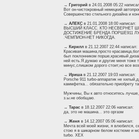
→
Григорий
в 24.01.2008 05:22 написа
Вот он-чистокровный немецкий автопро
Совершенство стильного дизайна и кон
→
АЛЕКС
в 21.01.2008 18:00 написал:
ВЫСШИЙ КЛАСС. КТО НЕСВЕРНЕТ Ш
ДОСТИЖЕНИЕ БРЕНДА ПОРШЕ911 Л
.ЧЕМПИОН-НЕТ НИКОГДА.
→
Кирилл
в 21.12.2007 22:44 написал:
Красивая машина,просто красавица,бол
был поклонником порше,красивый диза
ней есть.Я думаю и другие меня тоже 
минус,слишком дорого стоит,но все воз
→
Ириша
в 21.12.2007 19:03 написал:
Porsсhe 911 turbo-аппаратик не хилый,д
каммфетка... обязательно приобрету та
Мужчины, Вы к авто относитесь лучше,ч
з.ы.не обобщаю.
→
Tapac
в 18.12.2007 22:06 написал:
да, это не машина... это оргазм
→
Женя
в 14.12.2007 05:06 написал:
Мечта всей моей жизни, я влюбился, с
стою я в шикарном белом костюме и мо
turbo. ХЕХ