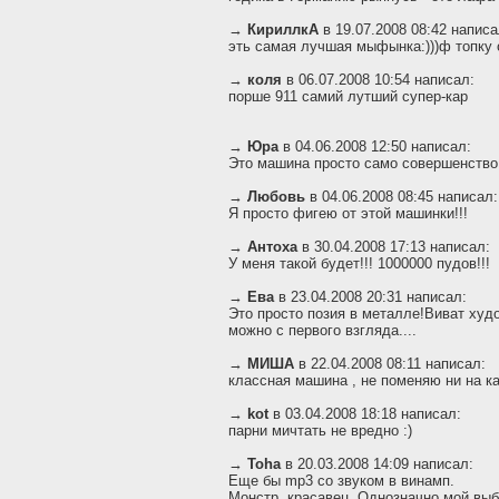
→
КириллкА
в 19.07.2008 08:42 написа
эть самая лучшая мыфынка:)))ф топку
→
коля
в 06.07.2008 10:54 написал:
порше 911 самий лутший супер-кар
→
Юра
в 04.06.2008 12:50 написал:
Это машина просто само совершенство!
→
Любовь
в 04.06.2008 08:45 написал:
Я просто фигею от этой машинки!!!
→
Антоха
в 30.04.2008 17:13 написал:
У меня такой будет!!! 1000000 пудов!!!
→
Ева
в 23.04.2008 20:31 написал:
Это просто позия в металле!Виват ху
можно с первого взгляда....
→
МИША
в 22.04.2008 08:11 написал:
классная машина , не поменяю ни на к
→
kot
в 03.04.2008 18:18 написал:
парни мичтать не вредно :)
→
Toha
в 20.03.2008 14:09 написал:
Еще бы mp3 со звуком в винамп.
Монстр, красавец. Однозначно мой выб