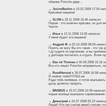
обожаю Porsche рррр....
→
JozinsBazhin
в 10.02.2009 17:54 нап
Красивая машина!
→
SLON
в 29.11.2008 16:46 написал:
Порше - это конечно красава, но для ме
Veyron
→
Илья
в 13.11.2008 13:05 написал:
У меня будет эта машина!
→
Андрей Ф.
в 03.10.2008 08:04 напис
Понять не могу Вы кто такие , что так 
т.д) судите по картинкам ,а вы пробов
у диллера посчитать и отдать. Всем пр
→
Das ist Thomas
в 05.09.2008 15:16 н
Все кто пишет Porsche неправильно, не
→
RundHerund
в 28.07.2008 16:08 напи
Я люблю тебя!!!!!!!911-ая
Ради тебя,любимая, я готов вкалывать н
душу дьяволу продать.
→
BRABUS
в 25.07.2008 10:58 написал
порше вообще выиграла соревнования в
→
Димитрий
в 24.07.2008 05:23 написа
Люди!! Кто (не считая меня) считает чт