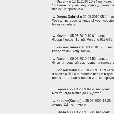
→
Оксана
в 12.11.2010 10:24 написал:
Я обожаю эту машину, одно удовольств
что её не променяю.
→
Donna Gabriel
в 22.05.2010 05:14 на
We can increase rankings of your website
for more details.
→
Kovsh
в 05.05.2010 19:01 написал:
Ферри Порше - Гений. Porsche 911 GT2
→
неизвестный
в 18.03.2010 17:02 нап
класс тачки, хочу такую
→
Антон
в 09.03.2010 04:53 написал:
бугатти прошлый век порше на голову 
→
Jonson baby
в 26.10.2009 11:29 нап
я обожаю 911 она лучшее всех и в дал
порожает я фанат порше и я потвержд
→
Герой
в 29.03.2009 09:20 написал:
может когда мечта да сбудется
→
Кирилл(Kashei)
в 25.03.2009 18:28 
лудше 911 нет ничего
→
Света
в 17.03.2009 13:40 написал: