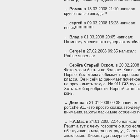
→
Роман
в 13.03.2008 21:10 написал:
круче только звезды!!!
→
сергей
в 09.03.2008 15:28 написал:
весчь!!!!!!!!!!!!!!!
→
Влад
в 01.03.2008 20:05 написал:
По моему мнению это супер автомобиль
→
Cergei
в 27.02.2008 09:35 написал:
Porhse super car
→
Серёга Старый Оскол.
в 20.02.2008
Фото могли быть и по больше. Как в ко
Порше, был моим любимым творением а
класса. Он и сейчас занимает почётно
не прочь иметь такую. Но 911 Gt3 лучьш
Хоть такой приобрести. Верный стальн
конь.
→
Диляна
в 31.01.2008 09:38 написал:
porcshe 911 -это просто сказка.это-дев
внимания,заботы.ласки.мне особенно п
→
F.A.Mac
в 24.01.2008 22:46 написал:
Ребят а тут к чему говорите о turbo ес
обе лучшие в модельном ряду , Carrera
эксклюзив...Кирилл ,да лазурный берег