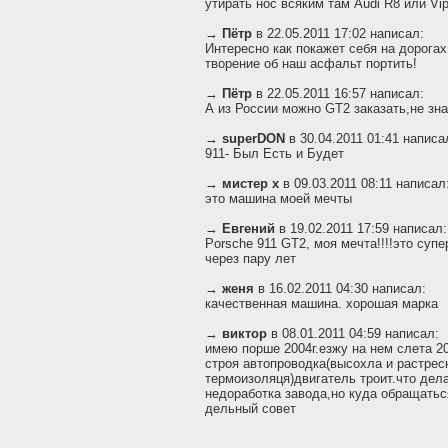
утирать нос всяким там Audi R8 или Vi
→
Пётр
в 22.05.2011 17:02 написал:
Интересно как покажет себя на дорог
творение об наш асфальт портить!
→
Пётр
в 22.05.2011 16:57 написал:
А из России можно GT2 заказать,не зн
→
superDON
в 30.04.2011 01:41 написа
911- Был Есть и Будет
→
мистер x
в 09.03.2011 08:11 написал
это машина моей мечты
→
Евгений
в 19.02.2011 17:59 написал:
Porsche 911 GT2, моя мечта!!!!это суп
через пару лет
→
женя
в 16.02.2011 04:30 написал:
качественная машина. хорошая марка
→
виктор
в 08.01.2011 04:59 написал:
имею порше 2004г.езжу на нем слета 2
строя автопроводка(высохла и растрес
термоизоляця)двигатель троит.что дел
недоработка завода,но куда обращатьс
дельный совет