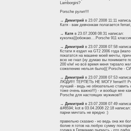
Lamborgini?
Porsche рулит!!!
→
Димитрий
в 23.07.2008 11:11 написа
Катя - вам девчонкам полагается ferrari
→
Катя
в 23.07.2008 08:31 написал:
куколка)))обожаю....Porsche 911 классик
→
Димитрий
в 23.07.2008 07:58 написа
Кстати я ездил на GT2 2006 года (мало
покататся на машине моей мечты, причо
всю не гнал (ну думаю вы понимаете п
200 к/м! но всё время меня тирзало жел
сожелению нельзя было((( Porsche - СИ
→
Димитрий
в 23.07.2008 07:53 написа
ЛЮДИ!!! ТЕРПЕТЬ НЕ МОГУ ferrari!!! P
лучший - ведь не обязательно ставить 
тоже очень важно!!!) - и вообще мне каж
Porsche для настоящих мужиков!!!
→
Димитрий
в 23.07.2008 07:49 написа
&#8594; kot в 03.04.2008 22:18 написал:
парни мичтать не вредно :)
правельно сказано - но ведь она же бо
болие я готов на любую сумму поспорит
годика в Германию рыпнусь - ото лафа 