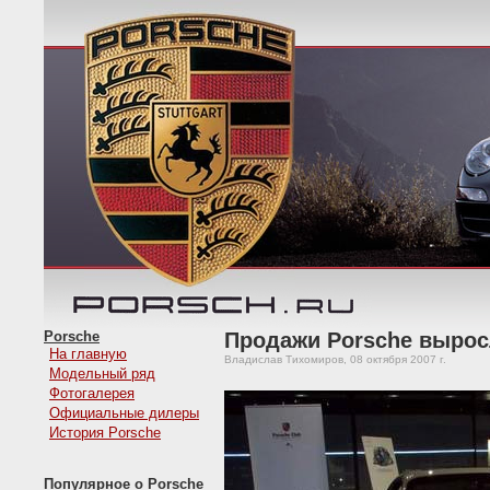
Porsche
Продажи Porsche вырос
На главную
Владислав Тихомиров, 08 октября 2007 г.
Модельный ряд
Фотогалерея
Официальные дилеры
История Porsche
Популярное о Porsche