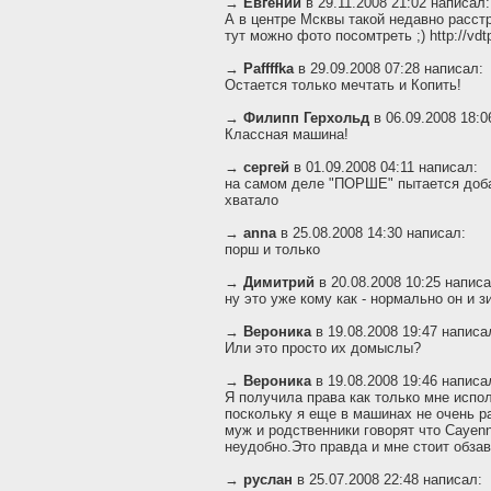
→
Евгений
в 29.11.2008 21:02 написал:
А в центре Мсквы такой недавно расс
тут можно фото посомтреть ;) http://vdt
→
Paffffka
в 29.09.2008 07:28 написал:
Остается только мечтать и Копить!
→
Филипп Герхольд
в 06.09.2008 18:0
Классная машина!
→
сергей
в 01.09.2008 04:11 написал:
на самом деле "ПОРШЕ" пытается добав
хватало
→
anna
в 25.08.2008 14:30 написал:
порш и только
→
Димитрий
в 20.08.2008 10:25 написа
ну это уже кому как - нормально он и з
→
Вероника
в 19.08.2008 19:47 написа
Или это просто их домыслы?
→
Вероника
в 19.08.2008 19:46 написа
Я получила права как только мне испол
поскольку я еще в машинах не очень р
муж и родственники говорят что Cayen
неудобно.Это правда и мне стоит обза
→
руслан
в 25.07.2008 22:48 написал: