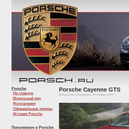
Porsche
Porsche Cayenne GTS
На главную
Владислав Тихомиров, 19 ноября 2007 г.
Модельный ряд
Фотогалерея
Официальные дилеры
История Porsche
Популярное о Porsche