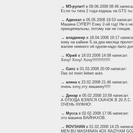
→
М5-рулит!
в 09.06.2008 08:46 написа
Если ты типа 2 года ездишь на GTS ты 
→
Адвокат
в 05.05.2008 19:53 написал:
Машина СУПЕР! Езжу 2-ой год! Ни о ч
принципиальны, потому как не гонщик.
→
владимир
в 18.04.2008 19:17 написа
езжу на кайене S.за два месяца проле
жалею немного об одном-надо бало дож
→
Юрий
в 18.03.2008 14:08 написал:
Хочу! Хочу! Хочу!!!!!!!!!!!!!!!
→
Ganz
в 01.03.2008 20:09 написал:
Das ist mein lieben auto.
→
алена
в 23.02.2008 21:46 написал:
очень хочу,эту машинку!!!!!
→
Динар
в 05.02.2008 10:58 написал:
А ОТКУДА ВЗЯЛСЯ СКАЧОК В 20 Л.С
ОЧЕНЬ НУЖНО!
→
Мусса
в 02.02.2008 17:06 написал:
это машина ВАЙНАХОВ.
→
ROVSHAN
в 01.02.2008 14:25 написа
MEN BU MASHINAN 4OX RAZIYAM GOZ