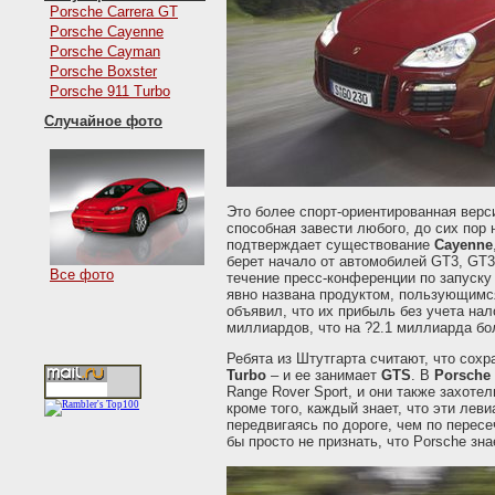
Porsche Carrera GT
Porsche Cayenne
Porsche Cayman
Porsche Boxster
Porsche 911 Turbo
Случайное фото
Это более спорт-ориентированная вер
способная завести любого, до сих пор 
подтверждает существование
Cayenne
берет начало от автомобилей GT3, GT3
Все фото
течение пресс-конференции по запуск
явно названа продуктом, пользующимс
объявил, что их прибыль без учета нал
миллиардов, что на ?2.1 миллиарда бо
Ребята из Штутгарта считают, что со
Turbo
– и ее занимает
GTS
. В
Porsche
Range Rover Sport, и они также захоте
кроме того, каждый знает, что эти лев
передвигаясь по дороге, чем по пересе
бы просто не признать, что Porsche зна