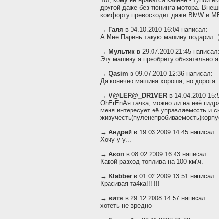
Тот, кому не нравится кайенн - тупой 
другой даже без тюнинга мотора. Внешн
комфорту превосходит даже BMW и M
→
Галя
в 04.10.2010 16:04 написал:
А Мне Парень такую машину подарил :
→
Мультик
в 29.07.2010 21:45 написал
Эту машину я преобрету обязательно я об эт
→
Qasim
в 09.07.2010 12:36 написал:
Да конечно машина хороша, но дорога
→
V@LER@_DR1VER
в 14.04.2010 15:
OhErEnAя тачка, можно ли на неё гидра
меня интересует её управляемость и ск
живучесть(пуленепробиваемость)корпу
→
Андрей
в 19.03.2009 14:45 написал:
Хочу-у-у...
→
Акоп
в 08.02.2009 16:43 написал:
Какой разход топлива на 100 км\ч.
→
Klabber
в 01.02.2009 13:51 написал:
Красивая та4ка!!!!!!!
→
витя
в 29.12.2008 14:57 написал:
хотеть не вредно