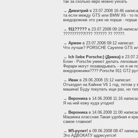
так за сколько евро можно уехать
→
Димитрий
в 23.07.2008 16:46 написа
та если между GTS или BMW X6 - то по
внедорожник это уже не порше - порше 
→
911?????
в 23.07.2008 09:18 написа
??????????!??? ?????? ?? ?????.
→
Армен
в 23.07.2008 09:12 написал:
Что лучше? PORSCHE Cayenne GTS ил
→
Ich liebe Porsche:) (Димка)
в 23.07.
Блин - Porsche умеют делать легковые
Ферари могут позавидывать - но я не 
внедорожники???? Porsche 911 GT2 рули
→
Иван
в 29.06.2008 15:12 написал:
Отъездил на Кайнне V6 1 год, потом у 
машина! Буду покупать еще раз, но теп
→
Вероника
в 14.06.2008 11:16 написа
Я на ней езжу куда угодно!
→
Вероника
в 14.06.2008 11:00 написа
Машинка классная.Такая удобная и кра
самое главное!
→
М5-рулит!
в 09.06.2008 08:47 написа
Это АДВОКАТУ адресуется!