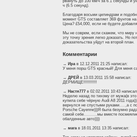
рвануть до 100 км/ч за 6.1 секунды и у
ч (6.5 секунд).
Благодаря восьми цилиндрам и подоб
момент GTS составляет 369 фунтов на 
Цена? £54,000, если не будете добавля
Мы не соврем, если скажем, что миру 
эту точку зрения легко доказать. Но п
доказательства уйдут на второй план.
Комментарии
→
Ира
в 12.12.2011 21:25 написал:
У меня порш GTS красный! Для меня с
→
ДРЕЙ
в 13.03.2011 15:58 написал:
ДЕРМИЩЕ!!!!!!!!!!!
→
Настя777
в 02.02.2011 10:43 написал
Неделю назад по тихому от мужа(в это
купила себе чёрную Audi A8 2011 года
вернулся не спустыми руками.....,а с 
Porsche Cayenne)))Я была безумно рад
самой себе...........мы вместе посмеял
обалденные авто))))
→
мага
в 18.01.2011 13:35 написал: