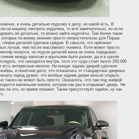
конечно, и очень детально подхожу к делу, но какой есть. В
ли на машину смотреть издалека, то всё замечательно, но если
довать её детально, то можно найти недочёты. Тем более такие
, которые по-моему мнению просто непростительны для Порше.
 сборка деталей сделана средне. В смысле, что оригинал
ыл лучше, чем после массивного тюнинга. Хотя может просто
емпляр попался, но подгон деталей мена не очень порадовал,
стояние между капотом и крыльями было разное, да и в щелях
глядеть, что находится внутри, хотя это чудо стоит около 250.000
я есть интересные мелочи. На концах задних дверей сделали
жабры, и понятное дело, что отказались от стандартных дверных
началу народ думал, что вообще задние двери нельзя открыть
но такого не может быть просто. Оказалось, что там под жаброй
ходится маленькая кнопка, которая как раз и открывает дверь. Не
но ли это, но время покажет. Также присутствует карбон, ну как
его…