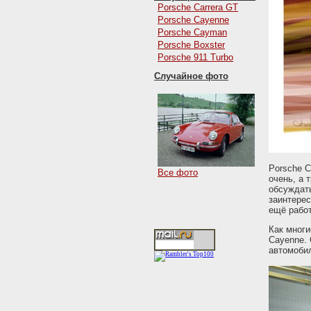
Porsche Carrera GT
Porsche Cayenne
Porsche Cayman
Porsche Boxster
Porsche 911 Turbo
Случайное фото
Porsche C
Все фото
очень, а 
обсуждать
заинтерес
ещё работ
Как многи
Cayenne. 
автомоби