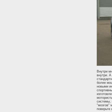
Внутри мн
внутри. А
стандартн
более мо
новыми и
спортивн
изготовле
мотористы
системы, 
"мозгов" 
поверьте 