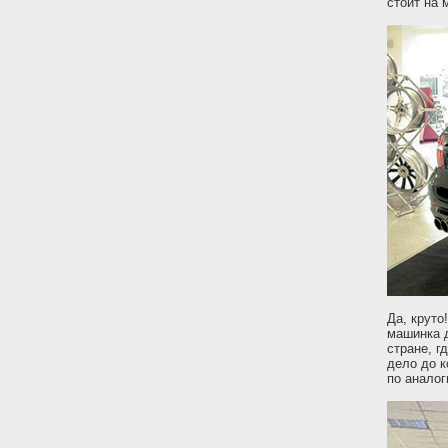
стоит на 
Да, круто
машинка д
стране, г
дело до к
по анало