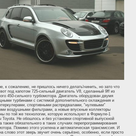
е, к сожалению, не пришлось ничего делать\чинить, но зато что
 вот под капотом 725-сильный двигатель V8, сделанный 9ff из
ого 450-сильного турбомотора. Двигатель оборудован двумя
щными турбинами с системой дополнительного охлаждения и
нтеркулерами, спортивными распредвалами, "нулевыми"
ыми воздушными фильтрами, а новые впускные коллекторы
ны по той же технологии, которую используют в Формуле-1
 Toyota. Не обошлось и без установки спортивной выпускной
а также обязательного в таких случаях перепрограммирования
мотора. Помимо этого усилена и автоматическая трансмиссия. И
на слово этот зверь звучит очень серьёзно, особенно, если просто