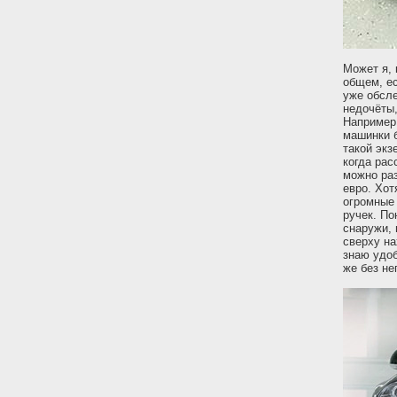
Может я, 
общем, ес
уже обсле
недочёты
Например,
машинки б
такой экз
когда рас
можно раз
евро. Хот
огромные 
ручек. По
снаружи, 
сверху на
знаю удоб
же без н