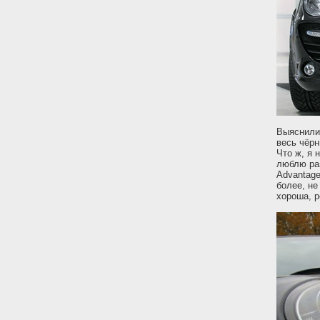
Выяснили 
весь чёрн
Что ж, я 
люблю раз
Advantage
более, не
хороша, р