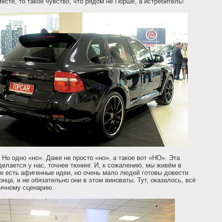
месте, то такое чувство, что рядом не Порше, а истребитель!
! Но одно «но». Даже не просто «но», а такое вот «НО». Эта
елается у нас, точнее тюнинг. И, к сожалению, мы живём в
де есть афигенные идеи, но очень мало людей готовы довести
онца, и не обязательно они в этом виноваты. Тут, оказалось, всё
гичному сценарию.