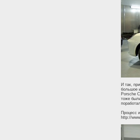
И так, пр
большое и
Porsche C
тоже были
поработа
Процесс и
http://ww