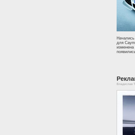
Начались 
для Cayma
изменена 
появилис
Рекла
Владислав Т