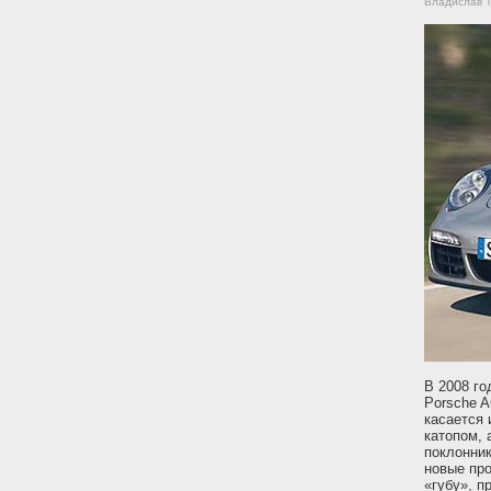
Владислав Т
В 2008 го
Porsche A
касается 
катопом, 
поклонник
новые пр
«губу», п