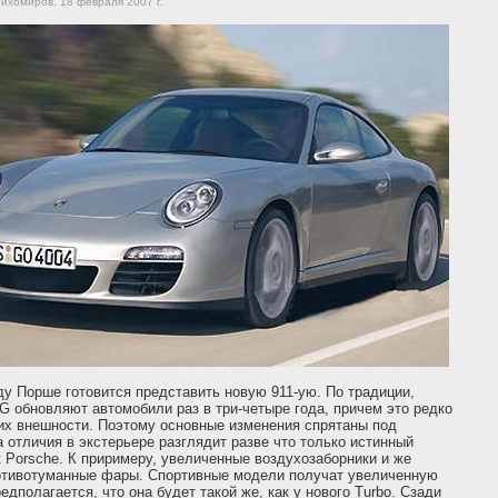
ихомиров, 18 февраля 2007 г.
ду Порше готовится представить новую 911-ую. По традиции,
G обновляют автомобили раз в три-четыре года, причем это редко
их внешности. Поэтому основные изменения спрятаны под
а отличия в экстерьере разглядит разве что только истинный
 Porsche. К приримеру, увеличенные воздухозаборники и же
отивотуманные фары. Спортивные модели получат увеличенную
редполагается, что она будет такой же, как у нового Turbo. Сзади