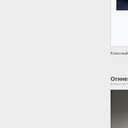
Классный 
Огнне
Владислав Т