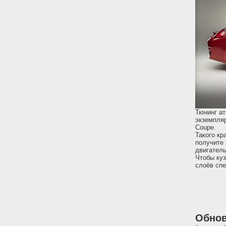
Тюнинг ат
экземпляр
Coupe.
Такого кр
получите 
двигатель
Чтобы куз
слоёв спе
Обнов