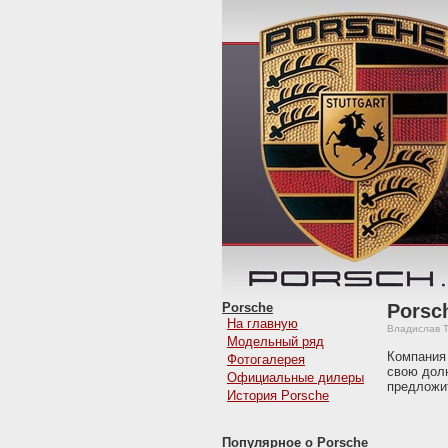
Porsche
Porsc
На главную
Владислав Т
Модельный ряд
Компания 
Фотогалерея
свою дол
Официальные дилеры
предложит
История Porsche
Популярное о Porsche