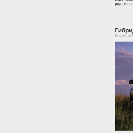
родственн
Гибри
Владислав Т