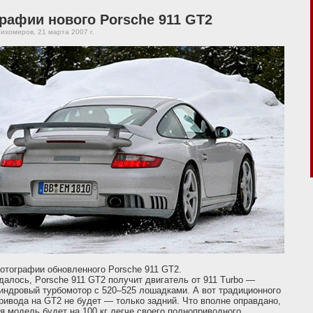
рафии нового Porsche 911 GT2
ихомиров, 21 марта 2007 г.
отографии обновленного Porsche 911 GT2.
далось, Porsche 911 GT2 получит двигатель от 911 Turbo —
индровый турбомотор с 520–525 лошадками. А вот традиционного
ривода на GT2 не будет — только задний. Что вполне оправдано,
я модель будет на 100 кг легче своего полноприводного