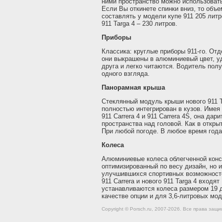
ними пространство можно использовать
Если Вы откинете спинки вниз, то объе
составлять у модели купе 911 205 литро
911 Targa 4 – 230 литров.
Приборы
Классика: круглые приборы 911-го. От
они выкрашены в алюминиевый цвет, у
друга и легко читаются. Водитель по
одного взгляда.
Панорамная крыша
Стеклянный модуль крыши нового 911 
полностью интегрирован в кузов. Имея
911 Carrera 4 и 911 Carrera 4S, она д
пространства над головой. Как в откры
При любой погоде. В любое время года
Колеса
Алюминиевые колеса облегченной конс
оптимизированный по весу дизайн, но 
улучшившихся спортивных возможносте
911 Carrera и нового 911 Targa 4 вход
устанавливаются колеса размером 19 
качестве опции и для 3,6-литровых мо
Copyright © Porsch.ru, 2007-2026. Все права за