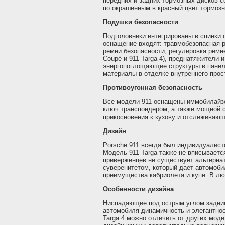
передних и задних тормозных дисков с
по окрашенным в красный цвет тормоз
Подушки безопасности
Подголовники интегрированы в спинки с
оснащение входят: травмобезопасная р
ремни безопасности, регулировка ремне
Coupé и 911 Targa 4), преднатяжители 
энергопоглощающие структуры в панел
материалы в отделке внутреннего прос
Противоугонная безопасность
Все модели 911 оснащены иммобилайзе
ключ транспондером, а также мощной 
прикосновения к кузову и отслеживающ
Дизайн
Porsche 911 всегда был индивидуалист
Модель 911 Targa также не вписываетс
приверженцев не существует альтерна
суверенитетом, который дает автомоб
преимущества кабриолета и купе. В лю
Особенности дизайна
Ниспадающие под острым углом задние
автомобиля динамичность и элегантнос
Targa 4 можно отличить от других моде