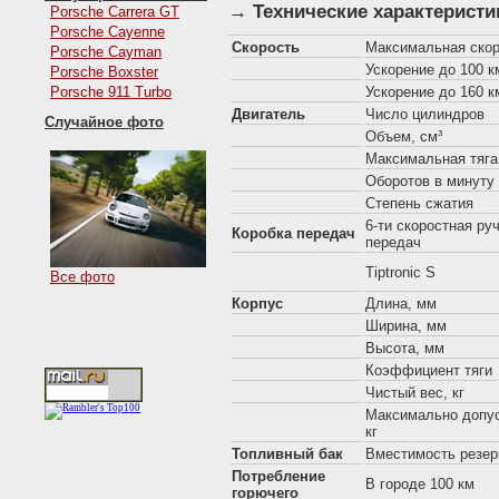
→ Технические характеристи
Porsche Carrera GT
Porsche Cayenne
Скорость
Максимальная скор
Porsche Cayman
Ускорение до 100 км
Porsche Boxster
Porsche 911 Turbo
Ускорение до 160 км
Двигатель
Число цилиндров
Случайное фото
Объем, см³
Максимальная тяга,
Оборотов в минуту
Степень сжатия
6-ти скоростная ру
Коробка передач
передач
Tiptronic S
Все фото
Корпус
Длина, мм
Ширина, мм
Высота, мм
Коэффициент тяги
Чистый вес, кг
Максимально допус
кг
Топливный бак
Вместимость резер
Потребление
В городе 100 км
горючего