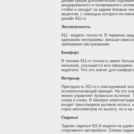
дизайн крыши дополнительно подчерки
анодированного и полированного алюми
стойки и заходит за задние боковые ок
акцентом, с помощью которого по-ново
дизайн 911-го.
Экологичность
911 - модель точности. В терминах ок
одинаково неотразимы: меньше эмисси
требования обслуживания.
Комфорт
В технике 911-го точность имеет больш
ненужное, улучшается все образцовое, 
водителе. Что это значит для комфорта
Интерьер
Пригодность 911-го к повседневной экс
основополагающий принцип. На это ука
можно управляит буквально вслепую. Т
снова и снова. В базовую комплектацию 
входит трехспицевое рулевое колесо, к
сорок миллиметров по вылету, но и на
Сиденья
Задние сиденья 911-й модели на удив
спортивного автомобиля. Спинки сиден