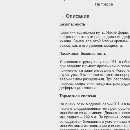
На трассе
→ Описание
Безопасность
Короткий тормозной путь. Яркие фары.
эффективные пути распределения дефо
кузова. Зачем все это? Чтобы уровень 
высок, как и его уровень мощности.
Пассивная безопасность
Усиленная структура кузова 911-го об
при авариях и имеет чрезвычайно проч
применяются запатентованные Porsche
структуры. Эта связка элементов пер
аварии силы разрушения. Три располож
перераспределения нагрузки, распред
деформацию салона.
Тормозная система
На обеих осях моделей серии 911 и в н
черные анодированные четырехпоршне
моноблоки из алюминия. Диаметр пере
мм, задних – 299 мм. По причине боле
оснащаются большими и усиленными ч
моноблоками из алюминия и иными то