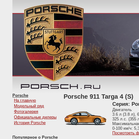
Porsche
Porsche 911 Targa 4 (S)
На главную
Серия: Po
Модельный ряд
Двигатель
Фотогалерея
3.6 л (3.8 л),
Официальные дилеры
325 л.с. (355
История Porsche
Максимальная 
0-100 км/ч: 5,3
Посмотреть ф
Популярное о Porsche