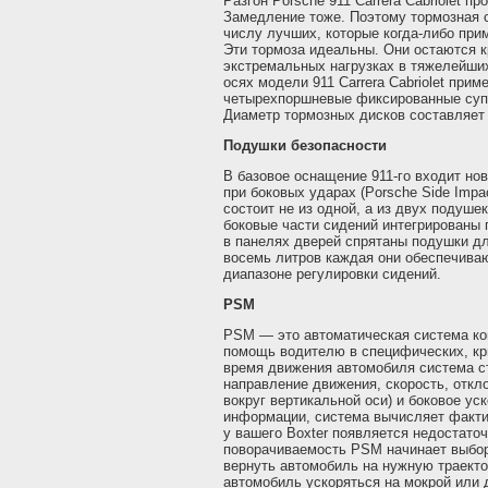
Разгон Porsche 911 Carrera Cabriolet п
Замедление тоже. Поэтому тормозная 
числу лучших, которые когда-либо при
Эти тормоза идеальны. Они остаются 
экстремальных нагрузках в тяжелейших
осях модели 911 Carrera Cabriolet при
четырехпоршневые фиксированные суп
Диаметр тормозных дисков составляет 
Подушки безопасности
В базовое оснащение 911-го входит н
при боковых ударах (Porsche Side Impac
состоит не из одной, а из двух подуше
боковые части сидений интегрированы 
в панелях дверей спрятаны подушки д
восемь литров каждая они обеспечива
диапазоне регулировки сидений.
PSM
PSM — это автоматическая система к
помощь водителю в специфических, кр
время движения автомобиля система с
направление движения, скорость, откл
вокруг вертикальной оси) и боковое у
информации, система вычисляет факти
у вашего Boxter появляется недостато
поворачиваемость PSM начинает выбор
вернуть автомобиль на нужную траекто
автомобиль ускоряться на мокрой или 