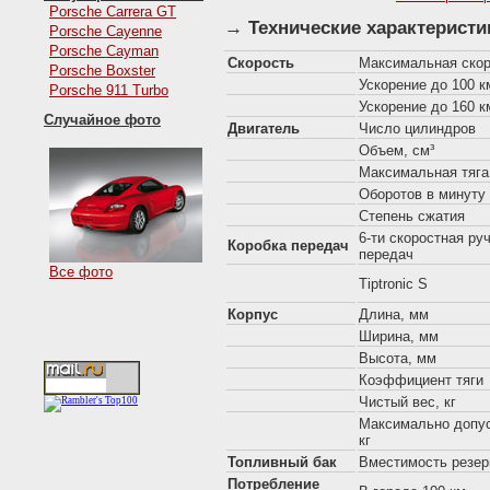
Porsche Carrera GT
→ Технические характеристи
Porsche Cayenne
Porsche Cayman
Скорость
Максимальная скор
Porsche Boxster
Ускорение до 100 км
Porsche 911 Turbo
Ускорение до 160 км
Случайное фото
Двигатель
Число цилиндров
Объем, см³
Максимальная тяга,
Оборотов в минуту
Степень сжатия
6-ти скоростная ру
Коробка передач
передач
Все фото
Tiptronic S
Корпус
Длина, мм
Ширина, мм
Высота, мм
Коэффициент тяги
Чистый вес, кг
Максимально допус
кг
Топливный бак
Вместимость резер
Потребление