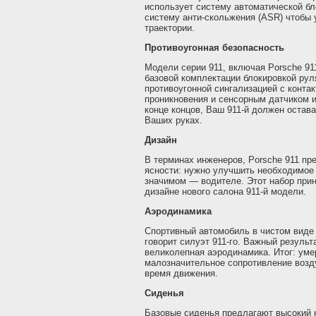
использует систему автоматической б
систему анти-скольжения (ASR) чтобы 
траектории.
Противоугонная безопасность
Модели серии 911, включая Porsche 911
базовой комплектации блокировкой рул
противоугонной сингализацией с конта
проникновения и сенсорным датчиком и
конце концов, Ваш 911-й должен остава
Ваших руках.
Дизайн
В терминах инженеров, Porsche 911 пр
ясности: нужно улучшить необходимое 
значимом — водителе. Этот набор при
дизайне нового салона 911-й модели.
Аэродинамика
Спортивный автомобиль в чистом виде 
говорит силуэт 911-го. Важный результ
великолепная аэродинамика. Итог: ум
малозначительное сопротивление возд
время движения.
Сиденья
Базовые сиденья предлагают высокий 