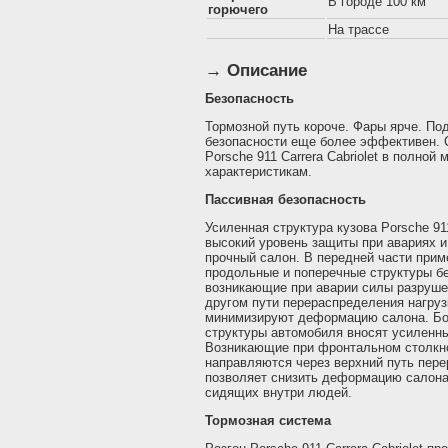
В городе 100 км
горючего
На трассе
→ Описание
Безопасность
Тормозной путь короче. Фары ярче. По
безопасности еще более эффективен. 
Porsche 911 Carrera Cabriolet в полной
характеристикам.
Пассивная безопасность
Усиленная структура кузова Porsche 911
высокий уровень защиты при авариях и
прочный салон. В передней части прим
продольные и поперечные структуры б
возникающие при аварии силы разруше
другом пути перераспределения нагру
минимизируют деформацию салона. Бо
структуры автомобиля вносят усиленны
Возникающие при фронтальном столкн
направляются через верхний путь пере
позволяет снизить деформацию салона
сидящих внутри людей.
Тормозная система