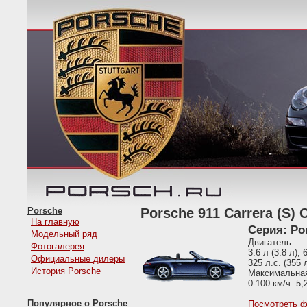
Porsche
Porsche 911 Carrera (S) C
На главную
Серия: Po
Модельный ряд
Двигатель
Фотогалерея
3.6 л (3.8 л),
Официальные дилеры
325 л.с. (355
История Porsche
Максимальная 
0-100 км/ч: 5,2
Популярное о Porsche
Посмотреть ф