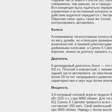
Ходовая часть нового Porsche 911 Carre
совершенна, чем раньше, но и гораздо
Вся концепция была тщательно перераб
управление и естественный контроль в
действие водителя передается с беспр
Обратная связь здесь такая же точная
контролировать автомобиль.
Колеса
Алюминиевые легкосплавные колеса и
по весу дизайн, но и большую размерн
возможностей: в базовой комплектации 
дюймовыми колесами, а Carrera S Cabr
впрочем, можно за доплату заказать и дл
Двигатель
6-цилиндровый двигатель boxer — это
911-го. Плоский и компактный, с низки
задней части автомобиля, он обеспечи
более 50-ти лет непрерывного развити
характеристики и звук еще более впеч
Мощность
3,6-литровый силовой агрегат модели 91
кВт (325 л.с.) при 6800 об/мин. Для тог
911 Carrera S Cabriolet требуется всего
составляет 293 км/ч. Свой наибольший
при 4600 об/мин. Наряду с более высо