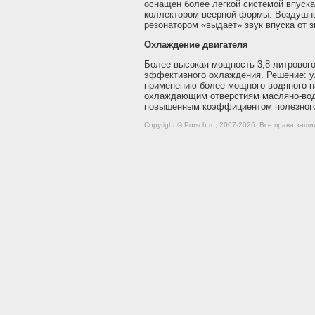
оснащен более легкой системой впуска
коллектором веерной формы. Воздушн
резонатором «выдает» звук впуска от з
Охлаждение двигателя
Более высокая мощность 3,8-литрового
эффективного охлаждения. Решение: 
применению более мощного водяного 
охлаждающим отверстиям масляно-вод
повышенным коэффициентом полезного
Copyright © Porsch.ru, 2007-2026. Все права за