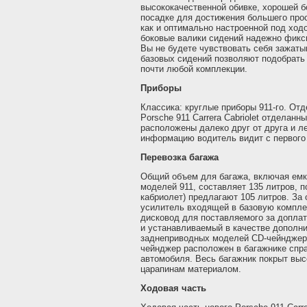
высококачественной обивке, хорошей б
посадке для достижения большего прос
как и оптимально настроенной под ход
боковые валики сидений надежно фикси
Вы не будете чувствовать себя зажаты
базовых сидений позволяют подобрать
почти любой комплекции.
Приборы
Классика: круглые приборы 911-го. От
Porsche 911 Carrera Cabriolet отделан
расположены далеко друг от друга и л
информацию водитель видит с первого 
Перевозка багажа
Общий объем для багажа, включая емк
моделей 911, составляет 135 литров, 
кабриолет) предлагают 105 литров. За
усилитель входящей в базовую компл
дисковод для поставляемого за доплат
и устанавливаемый в качестве дополн
заднеприводных моделей CD-чейнджер
чейнджер расположен в багажнике спр
автомобиля. Весь багажник покрыт вы
царапинам материалом.
Ходовая часть