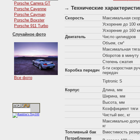
Porsche Carrera GT
→ Технические характеристи
Porsche Cayenne
Porsche Cayman
Скорость
Максимальная скор
Porsche Boxster
Ускорение до 100 км
Porsche 911 Turbo
Ускорение до 160 км
Случайное фото
Двигатель
Число цилиндров
Объем, см³
Максимальная тяга,
Оборотов в минуту
Степень сжатия
6-ти скоростная ру
Коробка передач
передач
Все фото
Tiptronic S
Корпус
Длина, мм
Ширина, мм
Высота, мм
Коэффициент тяги
Чистый вес, кг
Максимально допус
кг
Топливный бак
Вместимость резер
Потребление