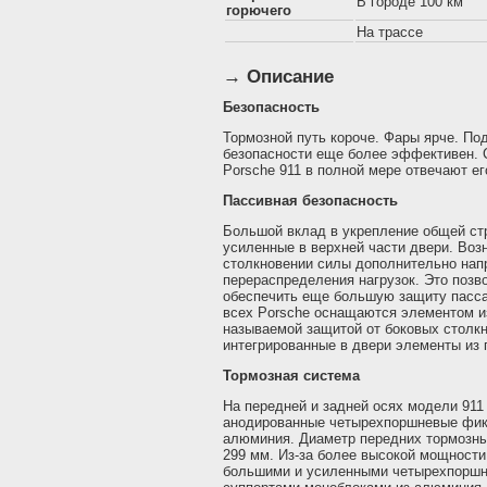
В городе 100 км
горючего
На трассе
→ Описание
Безопасность
Тормозной путь короче. Фары ярче. По
безопасности еще более эффективен. 
Porsche 911 в полной мере отвечают е
Пассивная безопасность
Большой вклад в укрепление общей ст
усиленные в верхней части двери. Во
столкновении силы дополнительно нап
перераспределения нагрузок. Это поз
обеспечить еще большую защиту пасса
всех Porsche оснащаются элементом из
называемой защитой от боковых столкн
интегрированные в двери элементы из 
Тормозная система
На передней и задней осях модели 911
анодированные четырехпоршневые фик
алюминия. Диаметр передних тормозны
299 мм. Из-за более высокой мощности
большими и усиленными четырехпорш