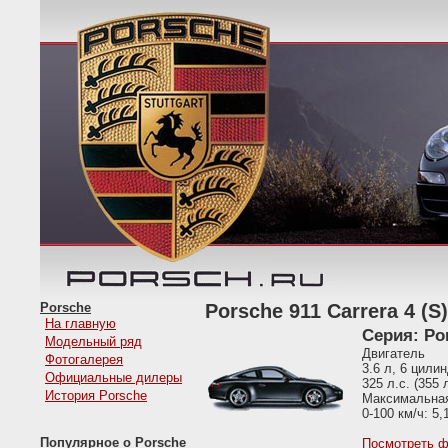
Porsche
Porsche 911 Carrera 4 (S)
На главную
Серия: Po
Модельный ряд
Двигатель
Фотогалерея
3.6 л, 6 цили
Официальные дилеры
325 л.с. (355
История Porsche
Максимальная 
0-100 км/ч: 5,1
Популярное о Porsche
Посмотреть ф