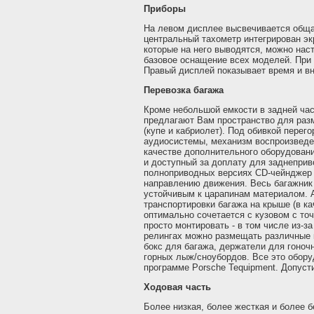
Приборы
На левом дисплее высвечивается обща
центральный тахометр интегрирован эк
которые на него выводятся, можно нас
базовое оснащение всех моделей. При 
Правый дисплей показывает время и в
Перевозка багажа
Кроме небольшой емкости в задней час
предлагают Вам пространство для раз
(купе и кабриолет). Под обивкой пере
аудиосистемы, механизм воспроизведе
качестве дополнительного оборудовани
и доступный за доплату для заднепри
полноприводных версиях CD-чейнджер 
направлению движения. Весь багажник
устойчивым к царапинам материалом.
транспортировки багажа на крыше (в ка
оптимально сочетается с кузовом с то
просто монтировать - в том числе из-з
релингах можно размещать различные 
бокс для багажа, держатели для гоноч
горных лыж/сноубордов. Все это обору
программе Porsche Tequipment. Допусти
Ходовая часть
Более низкая, более жесткая и более 