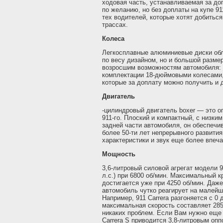
ходовая часть, устанавливаемая за доп
по желанию, но без доплаты на купе 91
тех водителей, которые хотят добитьс
трассах.
Колеса
Легкосплавные алюминиевые диски об
по весу дизайном, но и большой разм
возросшим возможностям автомобиля: 9
комплектации 18-дюймовыми колесами, 
которые за доплату можно получить и д
Двигатель
-цилиндровый двигатель boxer — это 
911-го. Плоский и компактный, с низки
задней части автомобиля, он обеспечи
более 50-ти лет непрерывного развити
характеристики и звук еще более впеч
Мощность
3,6-литровый силовой агрегат модели 91
л.с.) при 6800 об/мин. Максимальный 
достигается уже при 4250 об/мин. Даж
автомобиль чутко реагирует на малейш
Например, 911 Carrera разгоняется с 0 д
максимальная скорость составляет 285
никаких проблем. Если Вам нужно еще
Carrera S приводится 3,8-литровым оп