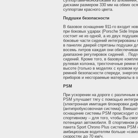
суппортами-моноблоками из алюминия
дисками размером 330 мм на обеих ося
суппортам красного цвета.
Подушки безопасности
В базовое оснащение 911-го входит н
при боковых ударах (Porsche Side Impac
состоит не из одной, а из двух подуше
боковые части сидений интегрированы 
в панелях дверей спрятаны подушки д
восемь литров каждая они обеспечива
диапазоне регулировок сидений. . Под
сидений. Кроме того, в базовую компл
рулевая колонка, трехточечные ремни 
высоте (только в моделях с кузовом ку
ремней безопасности спереди, энерго
приборов и несгораемые материалы в о
PSM
При ускорении на дороге с различным
PSМ улучшает тягу с помощью интегр
(электронная имитация блокировки ди
(антипробуксовочная система). Вмеша
оснащение системы PSM происходит св
спортивному – для того, чтобы Вы смо
потенциал автомобиля. В спортивном 
пакета Sport Chrono Plus система PSM
амбициозным водителям больше «самос
скоростях до 70 км/ч.