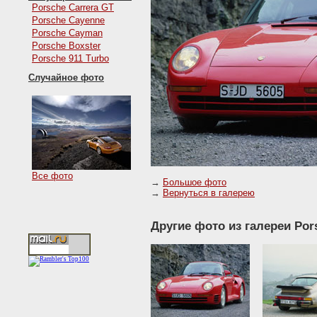
Porsche Carrera GT
Porsche Cayenne
Porsche Cayman
Porsche Boxster
Porsche 911 Turbo
Случайное фото
Все фото
→
Большое фото
→
Вернуться в галерею
Другие фото из галереи Por