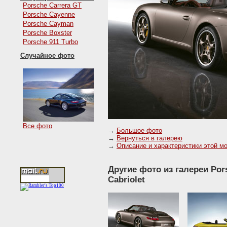
Porsche Carrera GT
Porsche Cayenne
Porsche Cayman
Porsche Boxster
Porsche 911 Turbo
Случайное фото
Все фото
→
Большое фото
→
Вернуться в галерею
→
Описание и характеристики этой м
Другие фото из галереи Pors
Cabriolet