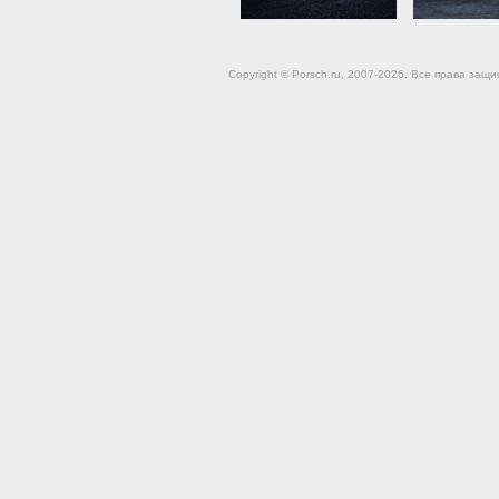
Copyright © Porsch.ru, 2007-2026. Все права за