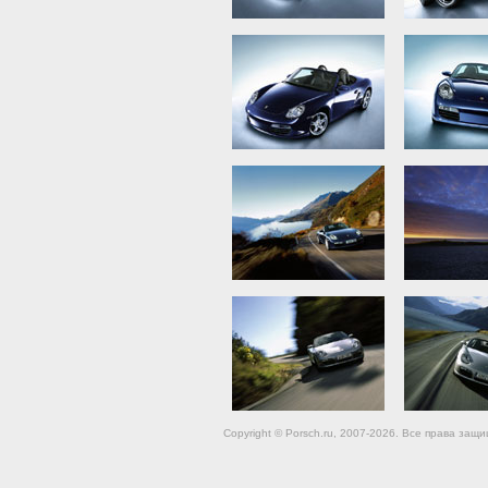
Copyright © Porsch.ru, 2007-2026. Все права за