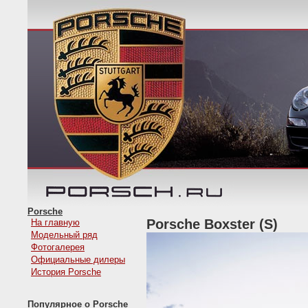
Porsche
Porsche Boxster (S)
На главную
Модельный ряд
Фотогалерея
Официальные дилеры
История Porsche
Популярное о Porsche