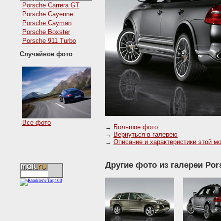
Porsche Carrera GT
Porsche Cayenne
Porsche Cayman
Porsche Boxster
Porsche 911 Turbo
Случайное фото
Все фото
→
Большое фото
→
Вернуться в галерею
→
Описание и характеристики этой м
Другие фото из галереи Por