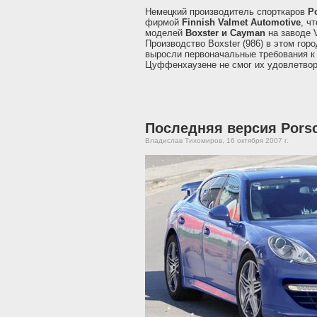
Немецкий производитель спорткаров
P
фирмой
Finnish Valmet Automotive
, ч
моделей
Boxster и Cayman
на заводе V
Производство Boxster (986) в этом гор
выросли первоначальные требования 
Цуффенхаузене не смог их удовлетвор
Последняя версия Pors
Владислав Тихомиров, 16 октября 2007 г.