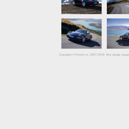
Copyright © Porsch.ru, 2007-2026. Все права за