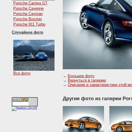
Porsche Carrera GT
Porsche Cayenne
Porsche Cayman
Porsche Boxster
Porsche 911 Turbo
Случайное фото
Все фото
→
Большое фото
→
Вернуться в галерею
→
Описание и характеристики этой м
Другие фото из галереи Pors