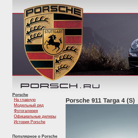
Porsche
Porsche 911 Targa 4 (S)
На главную
Модельный ряд
Фотогалерея
Официальные дилеры
История Porsche
Популярное о Porsche